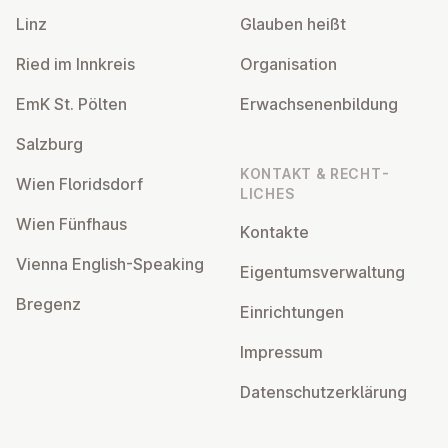
Linz
Glauben heißt
Ried im Innkreis
Or­gan­isa­tion
EmK St. Pölten
Er­wach­sen­en­bildung
Salzburg
KONTAKT & RECHT­
Wien Flor­idsdorf
LICHES
Wien Fünfhaus
Kontakte
Vienna English-Speaking
Ei­gentums­ver­wal­tung
Bregenz
Ein­rich­tun­gen
Impressum
Datens­chutzerklärung