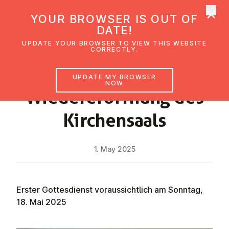
×
UMC Austria
YOUR BROWSER IS OUT OF
Ope
DATE!
UPDATE YOUR BROWSER TO VIEW THIS WEBSITE
CORRECTLY.
NEWS
UPDATE MY BROWSER
NOW
Wie­der­er­öffnung des
Kirchensaals
1. May 2025
Erster Gottesdienst voraussichtlich am Sonntag,
18. Mai 2025