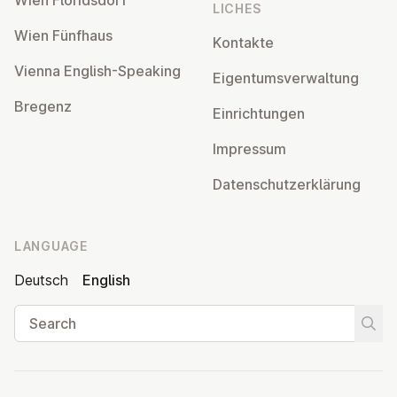
Wien Flor­idsdorf
LICHES
Wien Fünfhaus
Kontakte
Vienna English-Speaking
Ei­gentums­ver­wal­tung
Bregenz
Ein­rich­tun­gen
Impressum
Datens­chutzerklärung
LANGUAGE
Deutsch
English
Search
Start