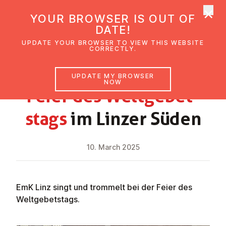
×
UMC Austria
YOUR BROWSER IS OUT OF
Ope
DATE!
UPDATE YOUR BROWSER TO VIEW THIS WEBSITE
CORRECTLY.
NEWS
UPDATE MY BROWSER
NOW
Feier des Welt­ge­b­et­
stags
im Linzer Süden
10. March 2025
EmK Linz singt und trommelt bei der Feier des
Weltgebetstags.