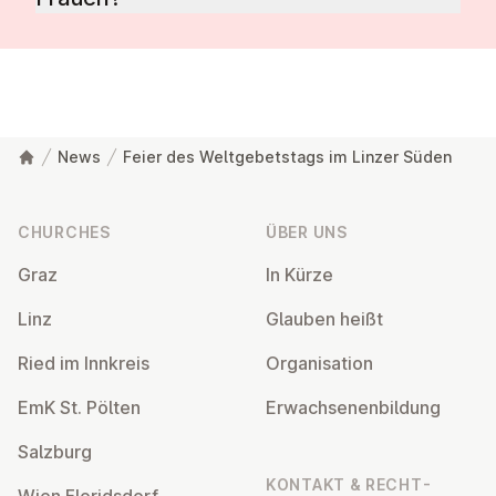
News
Feier des Weltgebetstags im Linzer Süden
Footer
CHURCHES
ÜBER UNS
Graz
In Kürze
Linz
Glauben heißt
Ried im Innkreis
Or­gan­isa­tion
EmK St. Pölten
Er­wach­sen­en­bildung
Salzburg
KONTAKT & RECHT­