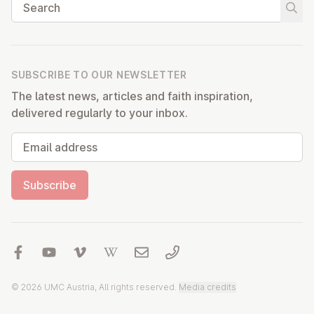
Search
Start
SUBSCRIBE TO OUR NEWSLETTER
The latest news, articles and faith inspiration,
delivered regularly to your inbox.
Email address
Subscribe
© 2026 UMC Austria, All rights reserved.
Media credits