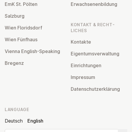
EmK St. Pölten
Er­wach­sen­en­bildung
Salzburg
KONTAKT & RECHT­
Wien Flor­idsdorf
LICHES
Wien Fünfhaus
Kontakte
Vienna English-Speaking
Ei­gentums­ver­wal­tung
Bregenz
Ein­rich­tun­gen
Impressum
Datens­chutzerklärung
LANGUAGE
Deutsch
English