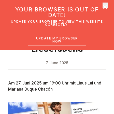
×
UMC Austria
YOUR BROWSER IS OUT OF
Ope
DATE!
UPDATE YOUR BROWSER TO VIEW THIS WEBSITE
CORRECTLY.
NEWS
UPDATE MY BROWSER
NOW
Liede­rabend
7. June 2025
Am 27. Juni 2025 um 19:00 Uhr mit Linus Lai und
Mariana Duque Chacón