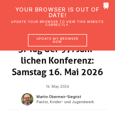
×
UMC Austria
YOUR BROWSER IS OUT OF
Ope
DATE!
UPDATE YOUR BROWSER TO VIEW THIS WEBSITE
CORRECTLY.
NEWS
UPDATE MY BROWSER
NOW
3. Tag der 97. Jähr­
lichen Konferenz:
Samstag 16. Mai 2026
16. May 2026
Martin Obermeir-Siegrist
Pastor, Kinder- und Jugendwerk