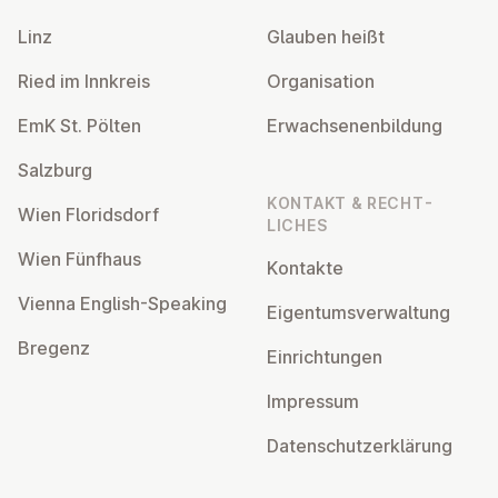
Linz
Glauben heißt
Ried im Innkreis
Or­gan­isa­tion
EmK St. Pölten
Er­wach­sen­en­bildung
Salzburg
KONTAKT & RECHT­
Wien Flor­idsdorf
LICHES
Wien Fünfhaus
Kontakte
Vienna English-Speaking
Ei­gentums­ver­wal­tung
Bregenz
Ein­rich­tun­gen
Impressum
Datens­chutzerklärung