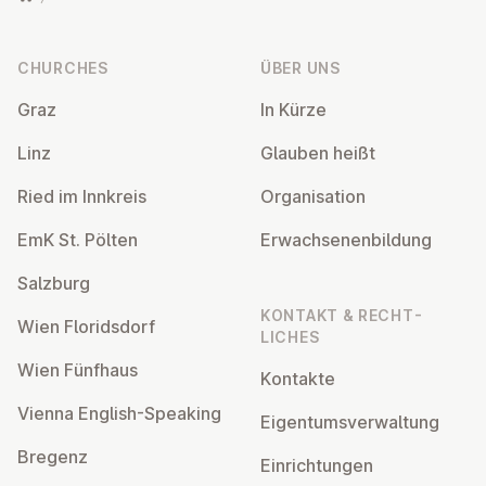
Footer
CHURCHES
ÜBER UNS
Graz
In Kürze
Linz
Glauben heißt
Ried im Innkreis
Or­gan­isa­tion
EmK St. Pölten
Er­wach­sen­en­bildung
Salzburg
KONTAKT & RECHT­
Wien Flor­idsdorf
LICHES
Wien Fünfhaus
Kontakte
Vienna English-Speaking
Ei­gentums­ver­wal­tung
Bregenz
Ein­rich­tun­gen