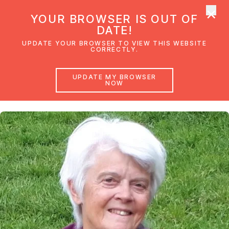
×
UMC Austria
YOUR BROWSER IS OUT OF
Ope
DATE!
UPDATE YOUR BROWSER TO VIEW THIS WEBSITE
CORRECTLY.
Charlotte Schwarz
UPDATE MY BROWSER
EmK Salzburg
NOW