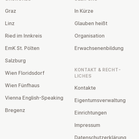
Graz
In Kürze
Linz
Glauben heißt
Ried im Innkreis
Or­gan­isa­tion
EmK St. Pölten
Er­wach­sen­en­bildung
Salzburg
KONTAKT & RECHT­
Wien Flor­idsdorf
LICHES
Wien Fünfhaus
Kontakte
Vienna English-Speaking
Ei­gentums­ver­wal­tung
Bregenz
Ein­rich­tun­gen
Impressum
Datens­chutzerklärung