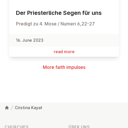
Der Priester­liche Segen für uns
Predigt zu 4. Mose / Numeri 6,22-27
16. June 2023
read more
More faith impulses
Cristina Kayat
Footer
CHURCHES
ÜBER UNS