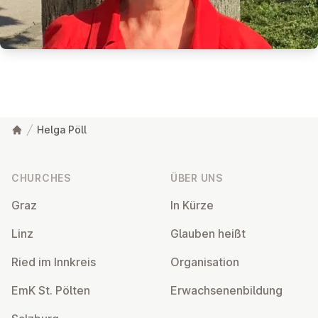
Helga Pöll
Footer
CHURCHES
ÜBER UNS
Graz
In Kürze
Linz
Glauben heißt
Ried im Innkreis
Or­gan­isa­tion
EmK St. Pölten
Er­wach­sen­en­bildung