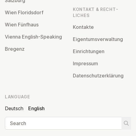
Salzburg
KONTAKT & RECHT­
Wien Flor­idsdorf
LICHES
Wien Fünfhaus
Kontakte
Vienna English-Speaking
Ei­gentums­ver­wal­tung
Bregenz
Ein­rich­tun­gen
Impressum
Datens­chutzerklärung
LANGUAGE
Deutsch
English
Search
Start