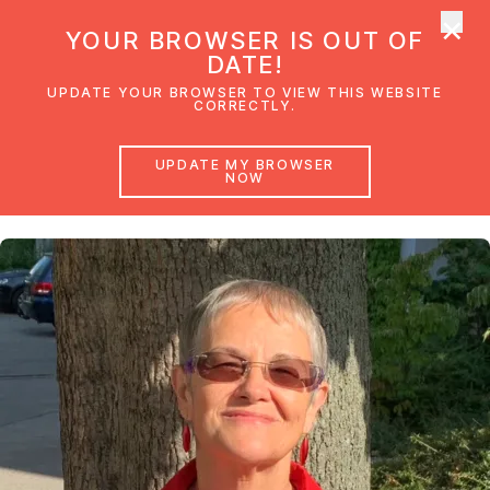
×
UMC Austria
YOUR BROWSER IS OUT OF
Ope
DATE!
UPDATE YOUR BROWSER TO VIEW THIS WEBSITE
CORRECTLY.
Helga Pöll
UPDATE MY BROWSER
Predigthelferin
NOW