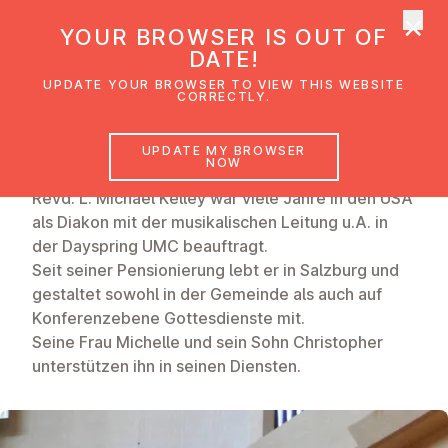
×
UMC Austria
YOUR BROWSER IS OUT OF
Ope
DATE!
UPDATE YOUR BROWSER TO VIEW THIS WEBSITE
CORRECTLY.
L. Michael Kelley
UPDATE MY BROWSER
Diakon i.R.
NOW
Revd. L. Michael Kelley war viele Jahre in den USA
als Diakon mit der musikalischen Leitung u.A. in
der Dayspring UMC beauftragt.
Seit seiner Pensionierung lebt er in Salzburg und
gestaltet sowohl in der Gemeinde als auch auf
Konferenzebene Gottesdienste mit.
Seine Frau Michelle und sein Sohn Christopher
unterstützen ihn in seinen Diensten.