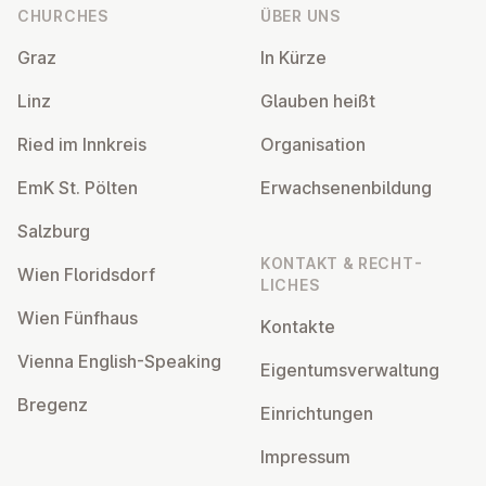
CHURCHES
ÜBER UNS
Graz
In Kürze
Linz
Glauben heißt
Ried im Innkreis
Or­gan­isa­tion
EmK St. Pölten
Er­wach­sen­en­bildung
Salzburg
KONTAKT & RECHT­
Wien Flor­idsdorf
LICHES
Wien Fünfhaus
Kontakte
Vienna English-Speaking
Ei­gentums­ver­wal­tung
Bregenz
Ein­rich­tun­gen
Impressum