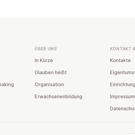
ÜBER UNS
KONTAKT &
In Kürze
Kontakte
Glauben heißt
Ei­gentums­
eaking
Or­gan­isa­tion
Ein­rich­tun
Er­wach­sen­en­bildung
Impressum
Datens­chu