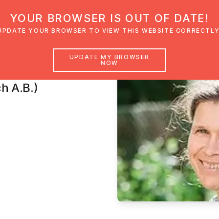
YOUR BROWSER IS OUT OF DATE!
den
Glaubensimpulse
News
Veranstal
UPDATE YOUR BROWSER TO VIEW THIS WEBSITE CORRECTLY
UPDATE MY BROWSER
NOW
maier
h A.B.)