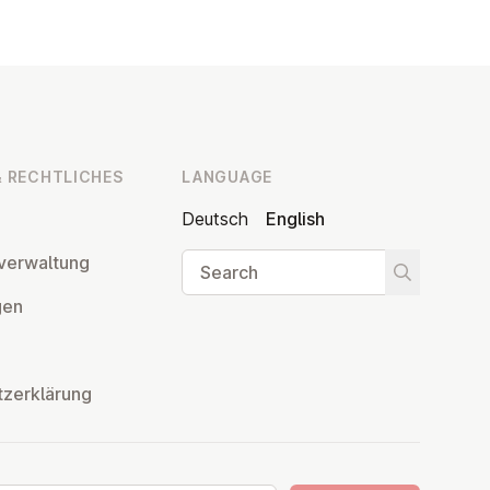
 RECHT­LICHES
LANGUAGE
Deutsch
English
Search
ver­wal­tung
Start searc
­gen
tzerklärung