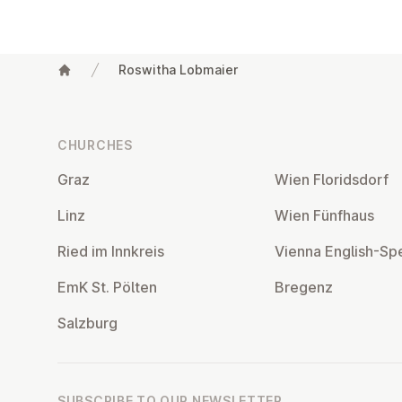
Roswitha Lobmaier
Footer
CHURCHES
Graz
Wien Flor­idsdorf
Linz
Wien Fünfhaus
Ried im Innkreis
Vienna English-Sp
EmK St. Pölten
Bregenz
Salzburg
SUBSCRIBE TO OUR NEWSLETTER