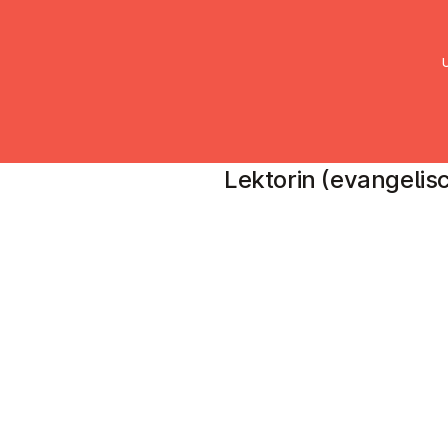
UMC Austria
Über uns
Gemein
Roswitha Lob
Lektorin (evangelisc