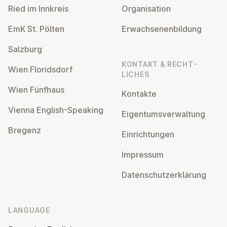
Ried im Innkreis
Or­gan­isa­tion
EmK St. Pölten
Er­wach­sen­en­bildung
Salzburg
KONTAKT & RECHT­
Wien Flor­idsdorf
LICHES
Wien Fünfhaus
Kontakte
Vienna English-Speaking
Ei­gentums­ver­wal­tung
Bregenz
Ein­rich­tun­gen
Impressum
Datens­chutzerklärung
LANGUAGE