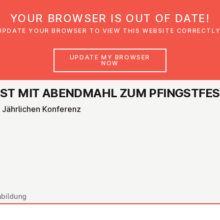
YOUR BROWSER IS OUT OF DATE!
den
Glaubensimpulse
News
Veranstal
UPDATE YOUR BROWSER TO VIEW THIS WEBSITE CORRECTLY
UPDATE MY BROWSER
NOW
NST MIT ABENDMAHL ZUM PF­ING­ST­FE
 Jährlichen Konferenz
nbildung