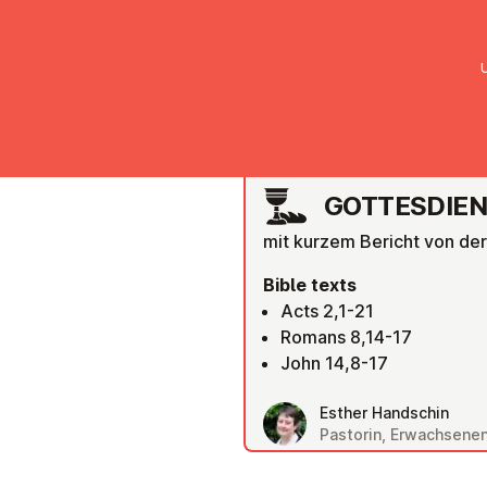
UMC Austria
Über uns
Gemein
GRAZ
GOTTES­DI­E
mit kurzem Bericht von der
Bible texts
Acts 2,1-21
Romans 8,14-17
John 14,8-17
Esther Handschin
Pastorin, Erwachsene