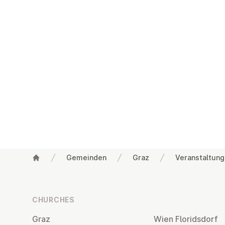
Gemeinden
Graz
Veranstaltun
Footer
CHURCHES
Graz
Wien Flor­idsdorf