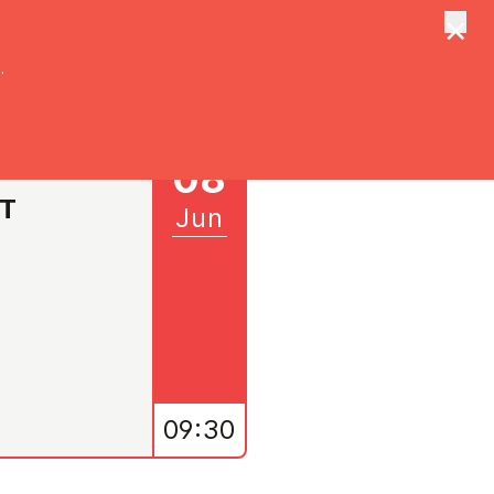
×
tungen
Suche
.
08
ST
Jun
09:30