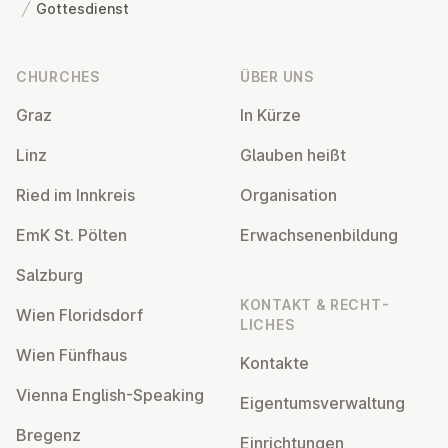
Gottesdienst
Footer
CHURCHES
ÜBER UNS
Graz
In Kürze
Linz
Glauben heißt
Ried im Innkreis
Or­gan­isa­tion
EmK St. Pölten
Er­wach­sen­en­bildung
Salzburg
KONTAKT & RECHT­
Wien Flor­idsdorf
LICHES
Wien Fünfhaus
Kontakte
Vienna English-Speaking
Ei­gentums­ver­wal­tung
Bregenz
Ein­rich­tun­gen