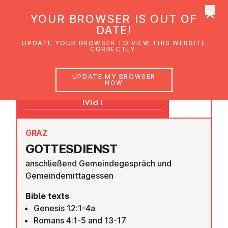
×
UMC Austria
YOUR BROWSER IS OUT OF
Ope
DATE!
UPDATE YOUR BROWSER TO VIEW THIS WEBSITE
CORRECTLY.
01
UPDATE MY BROWSER
NOW
09:30
Mar
GRAZ
GOTTES­DI­ENST
anschließend Gemeindegespräch und
Gemeindemittagessen
Bible texts
Genesis 12:1-4a
Romans 4:1-5 and 13-17