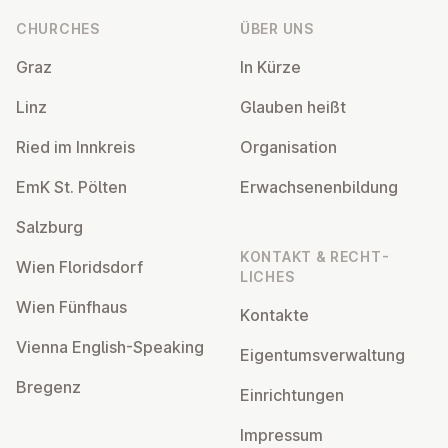
CHURCHES
ÜBER UNS
Graz
In Kürze
Linz
Glauben heißt
Ried im Innkreis
Or­gan­isa­tion
EmK St. Pölten
Er­wach­sen­en­bildung
Salzburg
KONTAKT & RECHT­
Wien Flor­idsdorf
LICHES
Wien Fünfhaus
Kontakte
Vienna English-Speaking
Ei­gentums­ver­wal­tung
Bregenz
Ein­rich­tun­gen
Impressum