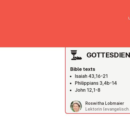
UMC Austria
Über uns
Gemein
RIED IM INNKREIS
GOTTES­DI­E
Bible texts
Isaiah 43,16-21
Philippians 3,4b-14
John 12,1-8
Roswitha Lobmaier
Lektorin (evangelisch 