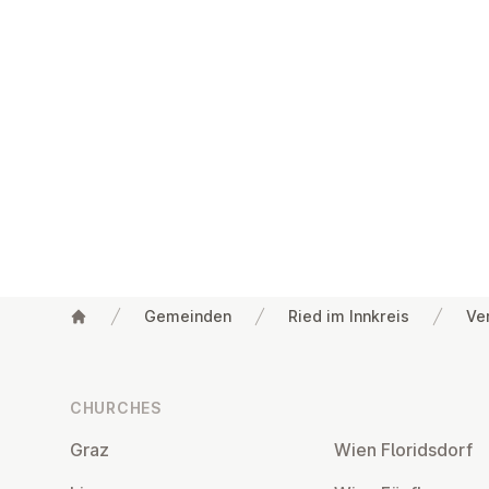
Gemeinden
Ried im Innkreis
Ve
Footer
CHURCHES
Graz
Wien Flor­idsdorf