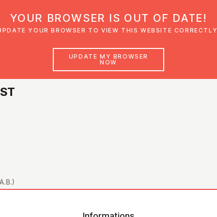
YOUR BROWSER IS OUT OF DATE!
den
Glaubensimpulse
News
Veranstal
UPDATE YOUR BROWSER TO VIEW THIS WEBSITE CORRECTLY
UPDATE MY BROWSER
NOW
NST
A.B.)
Informations