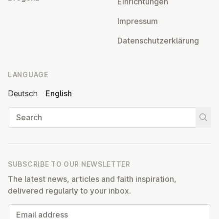
Ein­rich­tun­gen
Impressum
Datens­chutzerklärung
LANGUAGE
Deutsch
English
Search
Start
SUBSCRIBE TO OUR NEWSLETTER
The latest news, articles and faith inspiration,
delivered regularly to your inbox.
Email address