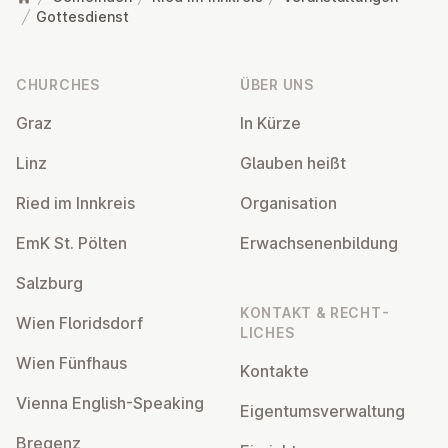
Gottesdienst
Footer
CHURCHES
ÜBER UNS
Graz
In Kürze
Linz
Glauben heißt
Ried im Innkreis
Or­gan­isa­tion
EmK St. Pölten
Er­wach­sen­en­bildung
Salzburg
KONTAKT & RECHT­
Wien Flor­idsdorf
LICHES
Wien Fünfhaus
Kontakte
Vienna English-Speaking
Ei­gentums­ver­wal­tung
Bregenz