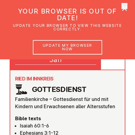
×
UMC Austria
YOUR BROWSER IS OUT OF
Ope
DATE!
UPDATE YOUR BROWSER TO VIEW THIS WEBSITE
CORRECTLY.
04
UPDATE MY BROWSER
NOW
10:00
Jan
RIED IM INNKREIS
GOTTES­DI­ENST
Familienkirche – Gottesdienst für und mit
Kindern und Erwachsenen aller Altersstufen
Bible texts
Isaiah 60:1-6
Ephesians 3:1-12