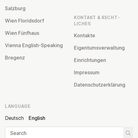
Salzburg
KONTAKT & RECHT­
Wien Flor­idsdorf
LICHES
Wien Fünfhaus
Kontakte
Vienna English-Speaking
Ei­gentums­ver­wal­tung
Bregenz
Ein­rich­tun­gen
Impressum
Datens­chutzerklärung
LANGUAGE
Deutsch
English
Search
Start