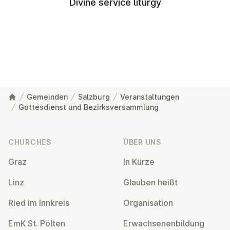
Divine service liturgy
Gemeinden
Salzburg
Veranstaltungen
Gottesdienst und Bezirksversammlung
Footer
CHURCHES
ÜBER UNS
Graz
In Kürze
Linz
Glauben heißt
Ried im Innkreis
Or­gan­isa­tion
EmK St. Pölten
Er­wach­sen­en­bildung