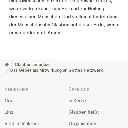
eines Menschen ein Ort der Gegenwart Gottes,
wo er wirken kann, zum Heil und zur Heilung
dieses einen Menschen. Und vielleicht findet dann
der Menschensohn Glauben auf dieser Erde, wenn
er wiederkommt. Amen.
Glaubensimpulse
Das Gebet als Mitwirkung an Gottes Netzwerk
Footer
CHURCHES
ÜBER UNS
Graz
In Kürze
Linz
Glauben heißt
Ried im Innkreis
Or­gan­isa­tion