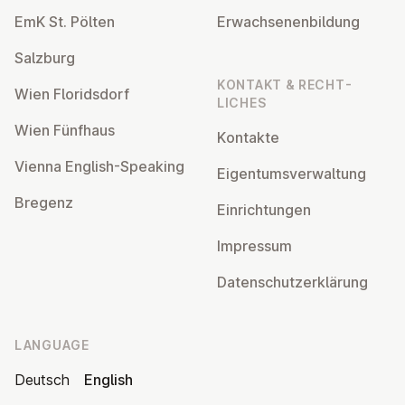
EmK St. Pölten
Er­wach­sen­en­bildung
Salzburg
KONTAKT & RECHT­
Wien Flor­idsdorf
LICHES
Wien Fünfhaus
Kontakte
Vienna English-Speaking
Ei­gentums­ver­wal­tung
Bregenz
Ein­rich­tun­gen
Impressum
Datens­chutzerklärung
LANGUAGE
Deutsch
English