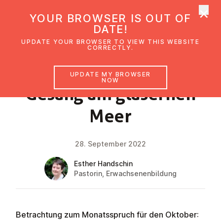
×
UMC Austria
YOUR BROWSER IS OUT OF
Ope
DATE!
UPDATE YOUR BROWSER TO VIEW THIS WEBSITE
CORRECTLY.
FAITH IMPULSE
UPDATE MY BROWSER
NOW
Gesang am gläsernen
Meer
28. September 2022
Esther Handschin
Pastorin, Erwachsenenbildung
Betrachtung zum Monatsspruch für den Oktober: