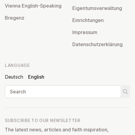
Vienna English-Speaking
Ei­gentums­ver­wal­tung
Bregenz
Ein­rich­tun­gen
Impressum
Datens­chutzerklärung
LANGUAGE
Deutsch
English
Search
Start
SUBSCRIBE TO OUR NEWSLETTER
The latest news, articles and faith inspiration,