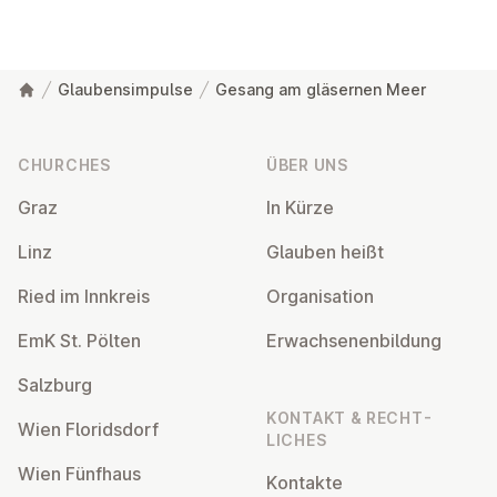
Glaubensimpulse
Gesang am gläsernen Meer
Footer
CHURCHES
ÜBER UNS
Graz
In Kürze
Linz
Glauben heißt
Ried im Innkreis
Or­gan­isa­tion
EmK St. Pölten
Er­wach­sen­en­bildung
Salzburg
KONTAKT & RECHT­
Wien Flor­idsdorf
LICHES
Wien Fünfhaus
Kontakte