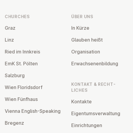
Footer
CHURCHES
ÜBER UNS
Graz
In Kürze
Linz
Glauben heißt
Ried im Innkreis
Or­gan­isa­tion
EmK St. Pölten
Er­wach­sen­en­bildung
Salzburg
KONTAKT & RECHT­
Wien Flor­idsdorf
LICHES
Wien Fünfhaus
Kontakte
Vienna English-Speaking
Ei­gentums­ver­wal­tung
Bregenz
Ein­rich­tun­gen