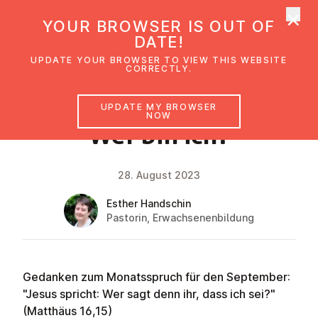
×
UMC Austria
YOUR BROWSER IS OUT OF
Ope
DATE!
UPDATE YOUR BROWSER TO VIEW THIS WEBSITE
CORRECTLY.
FAITH IMPULSE
UPDATE MY BROWSER
NOW
Wer bin ich?
28. August 2023
Esther Handschin
Pastorin, Erwachsenenbildung
Gedanken zum Monatsspruch für den September:
"Jesus spricht: Wer sagt denn ihr, dass ich sei?"
(Matthäus 16,15)