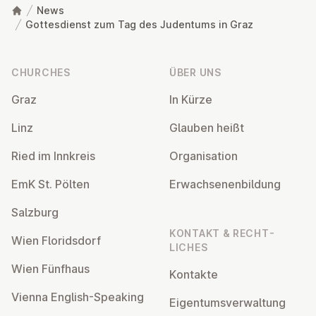
News
Gottesdienst zum Tag des Judentums in Graz
Footer
CHURCHES
ÜBER UNS
Graz
In Kürze
Linz
Glauben heißt
Ried im Innkreis
Or­gan­isa­tion
EmK St. Pölten
Er­wach­sen­en­bildung
Salzburg
KONTAKT & RECHT­
Wien Flor­idsdorf
LICHES
Wien Fünfhaus
Kontakte
Vienna English-Speaking
Ei­gentums­ver­wal­tung