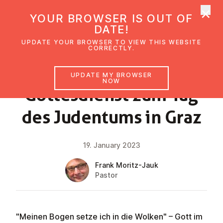
×
UMC Austria
YOUR BROWSER IS OUT OF
Ope
DATE!
UPDATE YOUR BROWSER TO VIEW THIS WEBSITE
CORRECTLY.
NEWS
UPDATE MY BROWSER
NOW
Gottes­di­enst zum Tag
des Judentums in Graz
19. January 2023
Frank Moritz-Jauk
Pastor
"Meinen Bogen setze ich in die Wolken" – Gott im