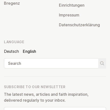
Bregenz
Ein­rich­tun­gen
Impressum
Datens­chutzerklärung
LANGUAGE
Deutsch
English
Search
Start
SUBSCRIBE TO OUR NEWSLETTER
The latest news, articles and faith inspiration,
delivered regularly to your inbox.
Email address