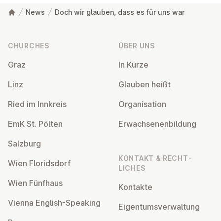
News
Doch wir glauben, dass es für uns war
Footer
CHURCHES
ÜBER UNS
Graz
In Kürze
Linz
Glauben heißt
Ried im Innkreis
Or­gan­isa­tion
EmK St. Pölten
Er­wach­sen­en­bildung
Salzburg
KONTAKT & RECHT­
Wien Flor­idsdorf
LICHES
Wien Fünfhaus
Kontakte
Vienna English-Speaking
Ei­gentums­ver­wal­tung