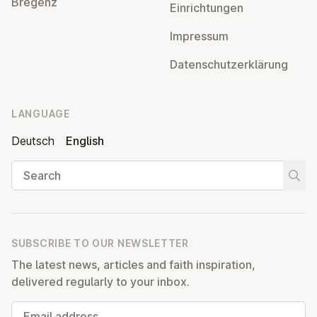
Bregenz
Ein­rich­tun­gen
Impressum
Datens­chutzerklärung
LANGUAGE
Deutsch
English
Search
Start
SUBSCRIBE TO OUR NEWSLETTER
The latest news, articles and faith inspiration,
delivered regularly to your inbox.
Email address