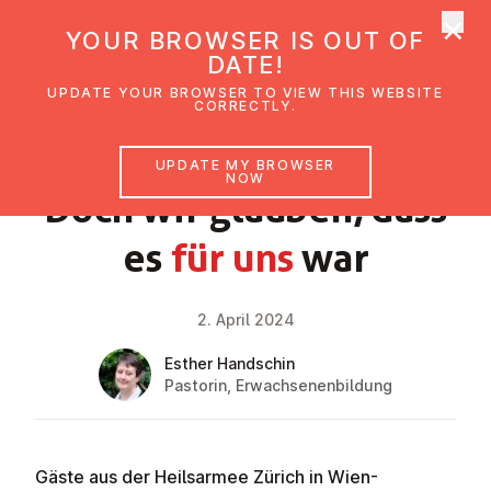
×
UMC Austria
YOUR BROWSER IS OUT OF
Ope
DATE!
UPDATE YOUR BROWSER TO VIEW THIS WEBSITE
CORRECTLY.
NEWS
UPDATE MY BROWSER
NOW
Doch wir glauben, dass
es
für uns
war
2. April 2024
Esther Handschin
Pastorin, Erwachsenenbildung
Gäste aus der Heilsarmee Zürich in Wien-