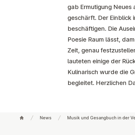
gab Ermutigung Neues a
geschärft. Der Einblick
beschäftigen. Die Ause
Poesie Raum lässt, dami
Zeit, genau festzustell
lauteten einige der Rü
Kulinarisch wurde die 
begleitet. Herzlichen 
News
Musik und Gesangbuch in der V
Footer