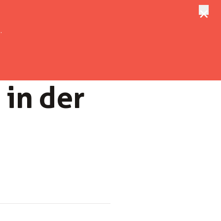
×
tungen
Suche
.
 in der