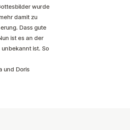
Gottesbilder wurde
 mehr damit zu
herung. Dass gute
un ist es an der
 unbekannt ist. So
a und Doris