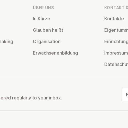
ÜBER UNS
KONTAKT &
In Kürze
Kontakte
Glauben heißt
Ei­gentums­
eaking
Or­gan­isa­tion
Ein­rich­tun
Er­wach­sen­en­bildung
Impressum
Datens­chu
Ema
vered regularly to your inbox.