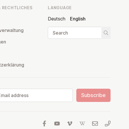
 RECHT­LICHES
LANGUAGE
Deutsch
English
Search
ver­wal­tung
Start searc
­gen
tzerklärung
il address
Subscribe