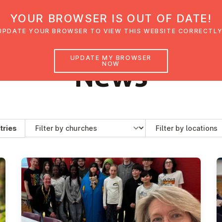
YOUR BROWSER IS OUT OF DATE!
den
Glaubensimpulse
News
Veranstal
UPDATE YOUR BROWSER TO VIEW THIS WEBSITE CORRECTLY
UPDATE MY BROWSER
News
NOW
Churches
Locations
tries