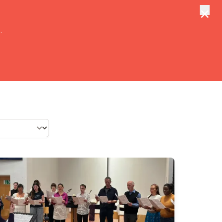
×
tungen
Suche
.