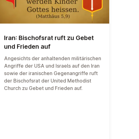
Iran: Bis­chof­s­rat ruft zu Gebet
und Frieden auf
Angesichts der an­hal­ten­den mili­täri­schen
An­griffe der USA und Is­raels auf den Iran
so­wie der ira­nischen Gegen­an­griffe ruft
der Bischofs­rat der Uni­ted Metho­dist
Church zu Ge­bet und Frie­den auf.