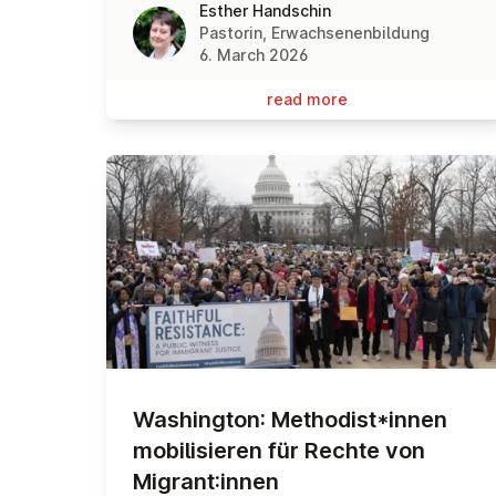
Esther Handschin
Pastorin, Erwachsenenbildung
6. March 2026
read more
Washing­ton: Metho­dis­t*innen
mo­bili­sieren für Rechte von
Migrant:innen