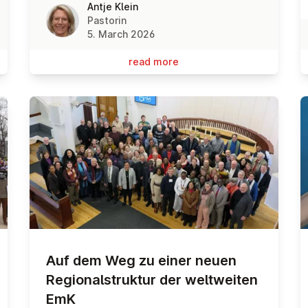
Antje Klein
Pastorin
5. March 2026
read more
Auf dem Weg zu einer neuen
Re­gion­al­struk­tur der welt­weiten
EmK