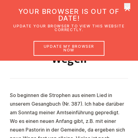
×
UMC Austria
YOUR BROWSER IS OUT OF
Ope
DATE!
UPDATE YOUR BROWSER TO VIEW THIS WEBSITE
CORRECTLY.
Vertraut
den neuen
UPDATE MY BROWSER
NOW
Wegen
So beginnen die Strophen aus einem Lied in
unserem Gesangbuch (Nr. 387). Ich habe darüber
am Sonntag meiner Amtseinführung gepredigt.
Wo es einen neuen Anfang gibt, z.B. mit einer
neuen Pastorin in der Gemeinde, da ergeben sich