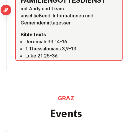
FAM­I­LI­EN­GOTTES­DI­ENST
mit Andy und Team
anschließend: Informationen und
Gemeindemittagessen
Bible texts
Jeremiah 33,14-16
1 Thessalonians 3,9-13
Luke 21,25-36
GRAZ
Events