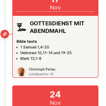
Nov
GOTTES­DI­ENST MIT
ABENDMAHL
Bible texts
1 Samuel 1,4-20
Hebrews 10,11-14 und 19-25
Mark 13,1-8
Christoph Petau
Lokalpastor i.R.
24
Nov