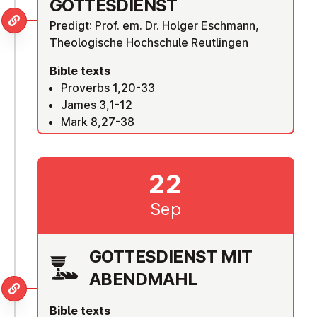
GOTTES­DI­ENST
Predigt: Prof. em. Dr. Holger Eschmann,
Theologische Hochschule Reutlingen
Bible texts
Proverbs 1,20-33
James 3,1-12
Mark 8,27-38
22
Sep
GOTTES­DI­ENST MIT
ABENDMAHL
Bible texts