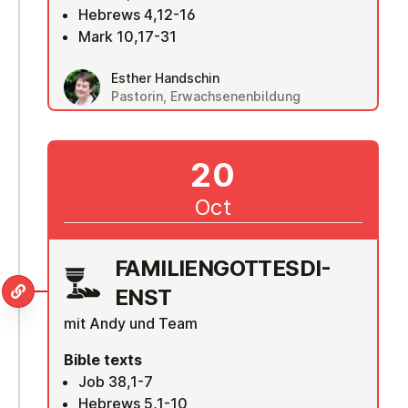
Hebrews 4,12-16
Mark 10,17-31
Esther Handschin
Pastorin, Erwachsenenbildung
20
Oct
FAM­I­LI­EN­GOTTES­DI­
ENST
mit Andy und Team
Bible texts
Job 38,1-7
Hebrews 5,1-10