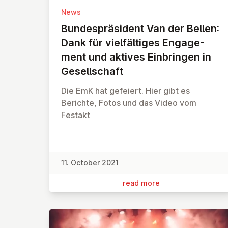
News
Bunde­spräsid­ent Van der Bellen:
Dank für vielfältiges En­gage­
ment und aktives Ein­brin­g­en in
Gesell­schaft
Die EmK hat gefeiert. Hier gibt es
Berichte, Fotos und das Video vom
Festakt
11. October 2021
read more