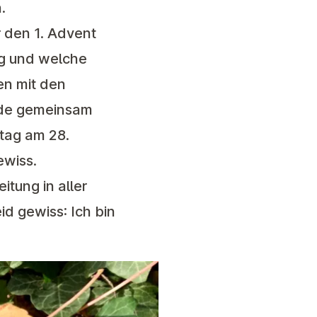
.
 den 1. Advent
ig und welche
en mit den
nde gemeinsam
tag am 28.
ewiss.
itung in aller
d gewiss: Ich bin