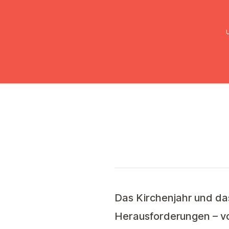
UMC Austria
Über uns
Gemein
G
Das Kirchenjahr und da
Herausforderungen – vo