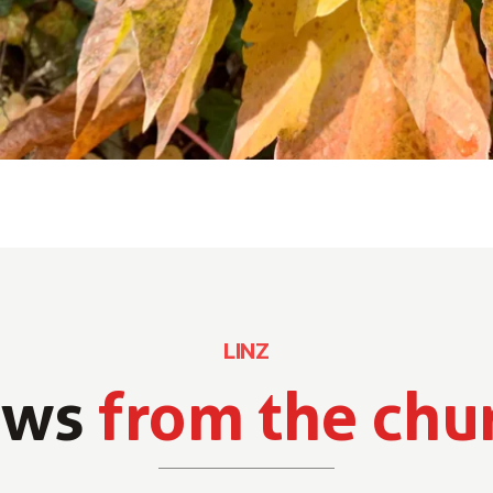
LINZ
ews
from the chu