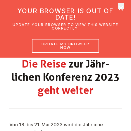
×
UMC Austria
YOUR BROWSER IS OUT OF
Ope
DATE!
UPDATE YOUR BROWSER TO VIEW THIS WEBSITE
CORRECTLY.
GEMEINDEBRIEF LINZ NOVEMBER 2022 -
UPDATE MY BROWSER
JÄNNER 2023
NOW
Die Reise
zur Jähr­
lichen Konferenz 2023
geht weiter
Von 18. bis 21. Mai 2023 wird die Jährliche