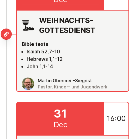
WEIH­NACHTS-
GOTTES­DI­ENST
Bible texts
Isaiah 52,7-10
Hebrews 1,1-12
John 1,1-14
Martin Obermeir-Siegrist
Pastor, Kinder- und Jugendwerk
31
16:00
Dec