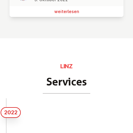
wei­ter­le­sen
LINZ
Services
2022