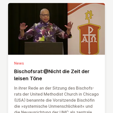
News
Bi­schofs­rat:@Nicht die Zeit der
leisen Töne
In ihrer Rede an der Sitzung des Bischofs­
rats der United Metho­dist Church in Chi­cago
(USA) be­nann­te die Vor­sitzende Bi­schöfin
die »sys­temische Un­mensch­lich­keit« und
die Neu­aus­rich­tung der UMC als zen­trale