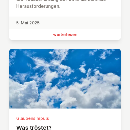
Heraus­forderungen.
5. Mai 2025
wei­ter­le­sen
Glaubensimpuls
Was tröstet?