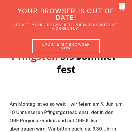
×
UMC Austria
YOUR BROWSER IS OUT OF
Ope
DATE!
UPDATE YOUR BROWSER TO VIEW THIS WEBSITE
CORRECTLY.
GEMEINDEBRIEF LINZ JUNI 2025
UPDATE MY BROWSER
NOW
Pfingsten
bis Som­mer­
fest
Am
Montag
ist es so weit – wir feiern am
9. Juni um
10 Uhr
unseren
Pfingstgottesdienst
, der in den
ORF Regional-Radios und auf ORF III live
übertragen wird. Wir bitten euch, ca. 9.30 Uhr in