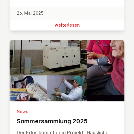
26. Mai 2025
wei­ter­le­sen
News
Som­mer­samm­lung 2025
Der Erlös kommt dem Projekt „Häusliche