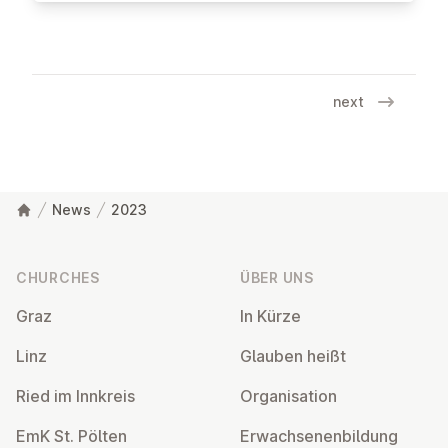
next
News
2023
Footer
CHURCHES
ÜBER UNS
Graz
In Kürze
Linz
Glauben heißt
Ried im Innkreis
Or­gan­isa­tion
EmK St. Pölten
Er­wach­sen­en­bildung