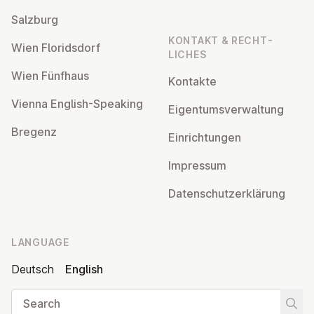
Salzburg
KONTAKT & RECHT­
Wien Flor­idsdorf
LICHES
Wien Fünfhaus
Kontakte
Vienna English-Speaking
Ei­gentums­ver­wal­tung
Bregenz
Ein­rich­tun­gen
Impressum
Datens­chutzerklärung
LANGUAGE
Deutsch
English
Search
Start