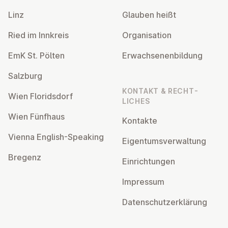
Linz
Glauben heißt
Ried im Innkreis
Or­gan­isa­tion
EmK St. Pölten
Er­wach­sen­en­bildung
Salzburg
KONTAKT & RECHT­
Wien Flor­idsdorf
LICHES
Wien Fünfhaus
Kontakte
Vienna English-Speaking
Ei­gentums­ver­wal­tung
Bregenz
Ein­rich­tun­gen
Impressum
Datens­chutzerklärung