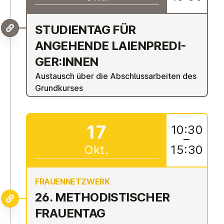
STU­DI­EN­TAG FÜR
ANGEHENDE LAI­EN­PRE­DI­
GER:INNEN
Austausch über die Abschlussarbeiten des
Grundkurses
17
10:30
–
Okt.
15:30
FRAUEN­NETZWERK
26. ME­THO­DIS­TI­SCHER
FRAUENTAG