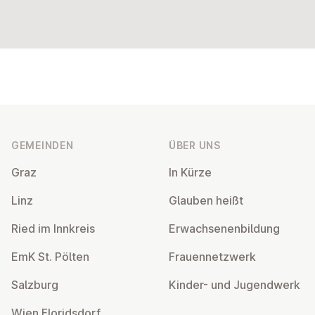
Fußzeile
GEMEINDEN
ÜBER UNS
Graz
In Kürze
Linz
Glauben heißt
Ried im Innkreis
Er­wach­se­nen­bil­dung
EmK St. Pölten
Frau­en­netz­werk
Salzburg
Kinder- und Ju­gend­werk
Wien Flo­rids­dorf