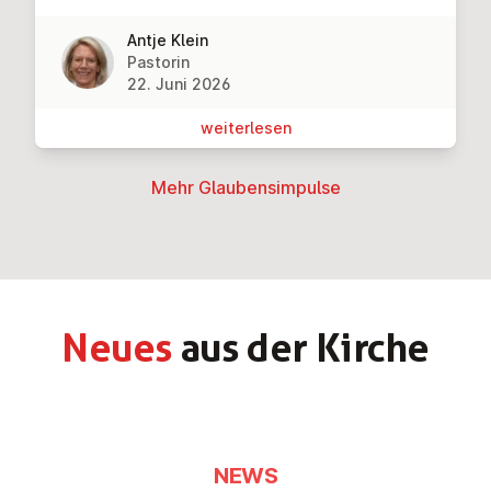
Antje Klein
Pastorin
22. Juni 2026
wei­ter­le­sen
Mehr Glau­bens­im­pul­se
Neues
aus der Kirche
NEWS