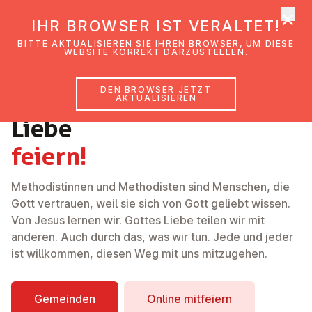
×
EmK Österreich
IHR BROWSER IST VERALTET!
Men
BITTE AKTUALISIEREN SIE IHREN BROWSER, UM DIESE
WEBSITE KORREKT DARZUSTELLEN.
DEN BROWSER JETZT
Gottes
AKTUALISIEREN
Liebe
feiern!
Methodistinnen und Methodisten sind Menschen, die
Gott vertrauen, weil sie sich von Gott geliebt wissen.
Von Jesus lernen wir. Gottes Liebe teilen wir mit
anderen. Auch durch das, was wir tun. Jede und jeder
ist willkommen, diesen Weg mit uns mitzugehen.
Gemeinden
Online mitfeiern