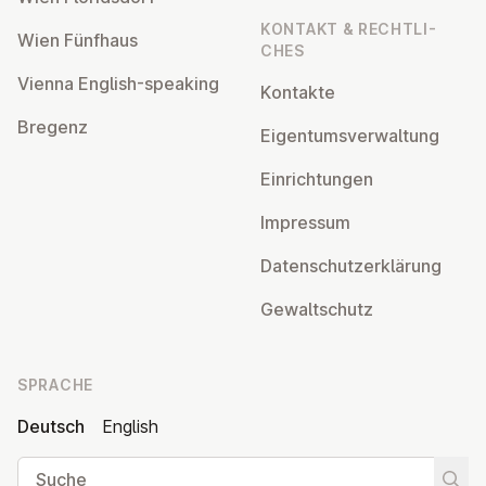
KONTAKT & RECHT­LI­
Wien Fünfhaus
CHES
Vienna English-speaking
Kontakte
Bregenz
Ei­gen­tums­ver­wal­tung
Ein­rich­tun­gen
Impressum
Da­ten­schutz­er­klä­rung
Ge­walt­schutz
SPRACHE
Deutsch
English
Suche