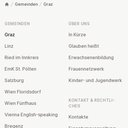
Gemeinden
Graz
Fußzeile
GEMEINDEN
ÜBER UNS
Graz
In Kürze
Linz
Glauben heißt
Ried im Innkreis
Er­wach­se­nen­bil­dung
EmK St. Pölten
Frau­en­netz­werk
Salzburg
Kinder- und Ju­gend­werk
Wien Flo­rids­dorf
KONTAKT & RECHT­LI­
Wien Fünfhaus
CHES
Vienna English-speaking
Kontakte
Bregenz