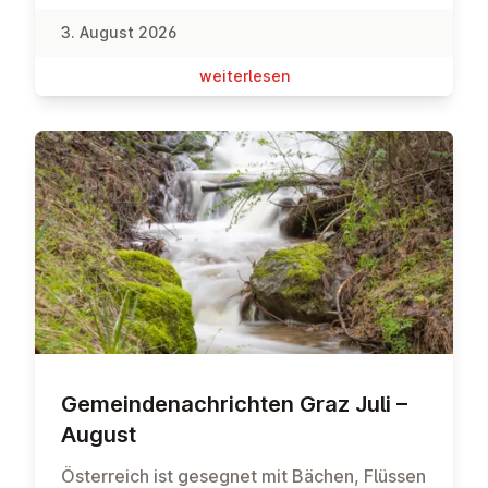
ließ ich mich ins Wasser gleiten. Und siehe
3. August 2026
da: Es brauchte nur ein paar wenige
Bewegungen, sodass ich mich vom Wasser
wei­ter­le­sen
tragen lassen konnte.Mit dem Glauben ist es
wohl ähnlich wie mit dem Schwimmen. Es
braucht das Vertrauen, dass ich mich und
meine Sorgen in Gottes Hand fallen lassen
kann. Er wird mich gerade in schwierigen
Zeiten tragen.
Ge­mein­de­nach­rich­ten Graz Juli –
August
Österreich ist gesegnet mit Bächen, Flüssen