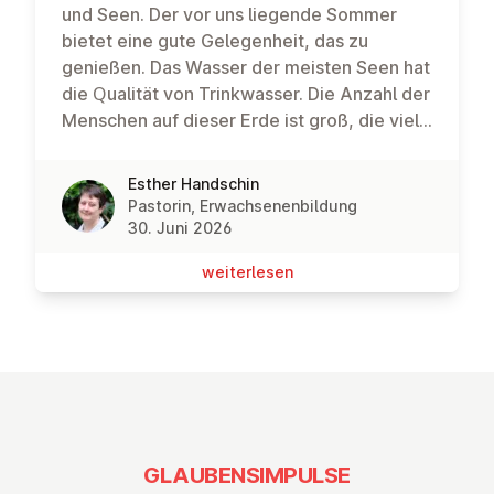
und Seen. Der vor uns liegende Sommer
bietet eine gute Gelegenheit, das zu
genießen. Das Wasser der meisten Seen hat
die Qualität von Trinkwasser. Die Anzahl der
Menschen auf dieser Erde ist groß, die viel
darum gäben, wenn ihnen solches Wasser
zur Verfügung stünde. Und dennoch ist auch
Esther Handschin
in der Steiermark das Wasser im Mai knapp
Pastorin, Erwachsenenbildung
geworden. Die Grundwasserspiegel sind in
30. Juni 2026
gewissen Gegenden viel zu tief.
wei­ter­le­sen
Sparsamkeit ist angesagt im Umgang mit
dem kostbaren Nass, wenn es darum geht
den Pool zu Hause anzufüllen.Die Verteilung
von Wasser ist eine Frage der
Gerechtigkeit. Doch wer bestimmt, ob der
Swimmingpool gefüllt, das Auto gewaschen
oder der Rasen gesprengt werden darf?
Was schon in der Steiermark oder in
GLAUBENSIMPULSE
Österreich kaum gelingt gerecht