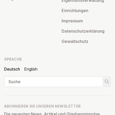
Ei­gen­tums­ver­wal­tung
Ein­rich­tun­gen
Impressum
Da­ten­schutz­er­klä­rung
Ge­walt­schutz
SPRACHE
Deutsch
English
Suche
Suche
ABONNIEREN SIE UNSEREN NEWSLETTER
Die neuesten News, Artikel und Glaubensimpulse,