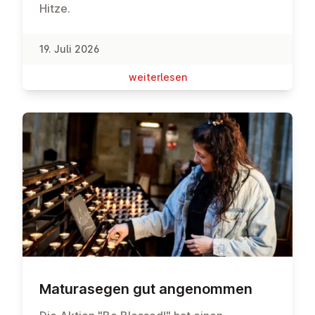
Hitze.
19. Juli 2026
wei­ter­le­sen
Ma­tu­ra­se­gen gut an­ge­nom­men