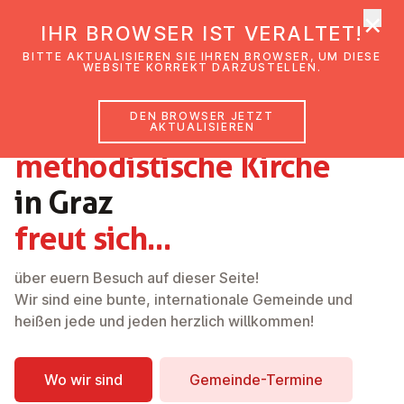
×
EmK Österreich
IHR BROWSER IST VERALTET!
Men
BITTE AKTUALISIEREN SIE IHREN BROWSER, UM DIESE
WEBSITE KORREKT DARZUSTELLEN.
DEN BROWSER JETZT
Die evangelisch-
AKTUALISIEREN
methodistische Kirche
in Graz
freut sich...
über euern Besuch auf dieser Seite!
Wir sind eine bunte, internationale Gemeinde und
heißen jede und jeden herzlich willkommen!
Wo wir sind
Gemeinde-Termine