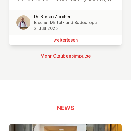
Dr. Stefan Zürcher
Bischof Mittel- und Südeuropa
2. Juli 2026
wei­ter­le­sen
Mehr Glau­bens­im­pul­se
NEWS