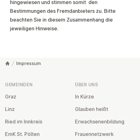
hingewiesen und stimmen somit den
Bestimmungen des Fremdanbieters zu. Bitte
beachten Sie in diesem Zusammenhang die
jeweiligen Hinweise.
Impressum
Fußzeile
GEMEINDEN
ÜBER UNS
Graz
In Kürze
Linz
Glauben heißt
Ried im Innkreis
Er­wach­se­nen­bil­dung
EmK St. Pölten
Frau­en­netz­werk