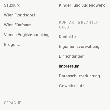
Salzburg
Kinder- und Ju­gend­werk
Wien Flo­rids­dorf
KONTAKT & RECHT­LI­
Wien Fünfhaus
CHES
Vienna English-speaking
Kontakte
Bregenz
Ei­gen­tums­ver­wal­tung
Ein­rich­tun­gen
Impressum
Da­ten­schutz­er­klä­rung
Ge­walt­schutz
SPRACHE