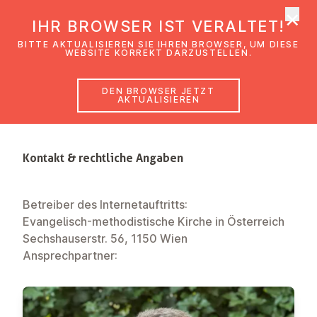
×
EmK Österreich
IHR BROWSER IST VERALTET!
Men
BITTE AKTUALISIEREN SIE IHREN BROWSER, UM DIESE
WEBSITE KORREKT DARZUSTELLEN.
DEN BROWSER JETZT
Impressum
AKTUALISIEREN
Kontakt & rechtliche Angaben
Betreiber des Internetauftritts:
Evangelisch-methodistische Kirche in Österreich
Sechshauserstr. 56, 1150 Wien
Ansprechpartner: