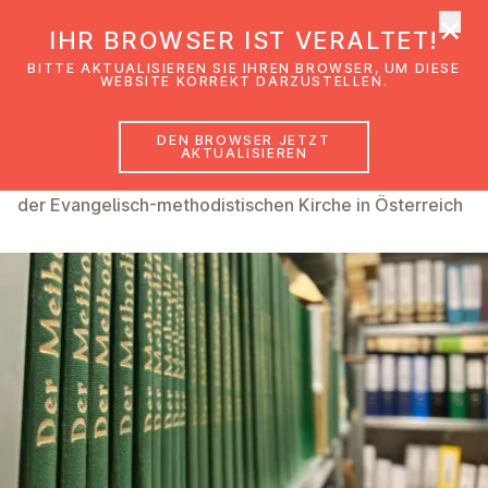
×
EmK Österreich
IHR BROWSER IST VERALTET!
Men
BITTE AKTUALISIEREN SIE IHREN BROWSER, UM DIESE
WEBSITE KORREKT DARZUSTELLEN.
DEN BROWSER JETZT
Archiv
AKTUALISIEREN
der Evangelisch-methodistischen Kirche in Österreich