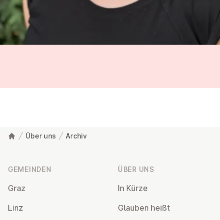
Über uns
Archiv
Fußzeile
GEMEINDEN
ÜBER UNS
Graz
In Kürze
Linz
Glauben heißt