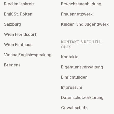
Ried im Innkreis
Er­wach­se­nen­bil­dung
EmK St. Pölten
Frau­en­netz­werk
Salzburg
Kinder- und Ju­gend­werk
Wien Flo­rids­dorf
KONTAKT & RECHT­LI­
Wien Fünfhaus
CHES
Vienna English-speaking
Kontakte
Bregenz
Ei­gen­tums­ver­wal­tung
Ein­rich­tun­gen
Impressum
Da­ten­schutz­er­klä­rung
Ge­walt­schutz