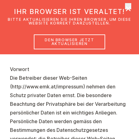
×
EmK Österreich
IHR BROWSER IST VERALTET!
Men
BITTE AKTUALISIEREN SIE IHREN BROWSER, UM DIESE
WEBSITE KORREKT DARZUSTELLEN.
DEN BROWSER JETZT
Da­ten­schutz­er­klä­rung
AKTUALISIEREN
Vorwort
Die Betreiber dieser Web-Seiten
(
http://www.emk.at/impressum
) nehmen den
Schutz privater Daten ernst. Die besondere
Beachtung der Privatsphäre bei der Verarbeitung
persönlicher Daten ist ein wichtiges Anliegen.
Persönliche Daten werden gemäss den
Bestimmungen des Datenschutzgesetzes
verwendet; die Betreiber dieser Web-Seiten