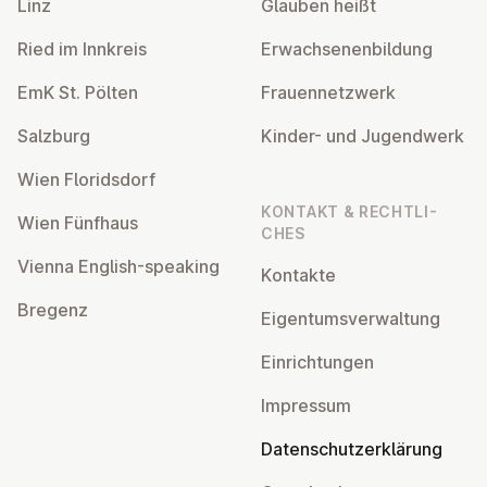
Linz
Glauben heißt
Ried im Innkreis
Er­wach­se­nen­bil­dung
EmK St. Pölten
Frau­en­netz­werk
Salzburg
Kinder- und Ju­gend­werk
Wien Flo­rids­dorf
KONTAKT & RECHT­LI­
Wien Fünfhaus
CHES
Vienna English-speaking
Kontakte
Bregenz
Ei­gen­tums­ver­wal­tung
Ein­rich­tun­gen
Impressum
Da­ten­schutz­er­klä­rung