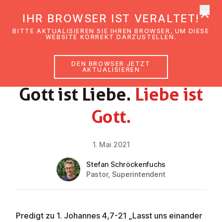
×
EmK Österreich
IHR BROWSER IST VERALTET!
Men
BITTE AKTUALISIEREN SIE IHREN BROWSER, UM DIESE
WEBSITE KORREKT DARZUSTELLEN.
DEN BROWSER JETZT
GLAUBENSIMPULS
AKTUALISIEREN
Gott ist Liebe.
Liebe ist
Gott.
1. Mai 2021
Stefan Schröckenfuchs
Pastor, Superintendent
Predigt zu 1. Johannes 4,7-21 „Lasst uns einander