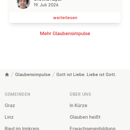
19. Juli 2026
wei­ter­le­sen
Mehr Glau­bens­im­pul­se
Glaubensimpulse
Gott ist Liebe. Liebe ist Gott.
Fußzeile
GEMEINDEN
ÜBER UNS
Graz
In Kürze
Linz
Glauben heißt
Ried im Innkreis
Er­wach­se­nen­bil­dung