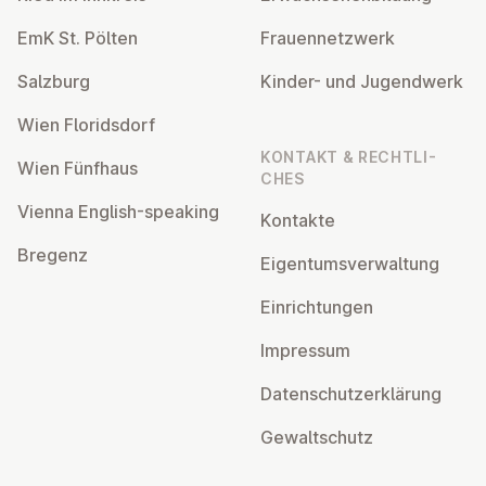
EmK St. Pölten
Frau­en­netz­werk
Salzburg
Kinder- und Ju­gend­werk
Wien Flo­rids­dorf
KONTAKT & RECHT­LI­
Wien Fünfhaus
CHES
Vienna English-speaking
Kontakte
Bregenz
Ei­gen­tums­ver­wal­tung
Ein­rich­tun­gen
Impressum
Da­ten­schutz­er­klä­rung
Ge­walt­schutz