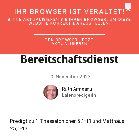
×
EmK Österreich
IHR BROWSER IST VERALTET!
Men
BITTE AKTUALISIEREN SIE IHREN BROWSER, UM DIESE
WEBSITE KORREKT DARZUSTELLEN.
DEN BROWSER JETZT
GLAUBENSIMPULS
AKTUALISIEREN
Be­reit­schafts­dienst
13. November 2023
Ruth Armeanu
Laienpredigerin
Predigt zu 1. Thessalonicher 5,1-11 und Matthäus
25,1-13