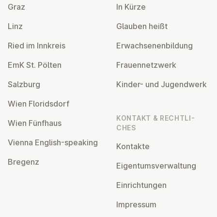
Graz
In Kürze
Linz
Glauben heißt
Ried im Innkreis
Er­wach­se­nen­bil­dung
EmK St. Pölten
Frau­en­netz­werk
Salzburg
Kinder- und Ju­gend­werk
Wien Flo­rids­dorf
KONTAKT & RECHT­LI­
Wien Fünfhaus
CHES
Vienna English-speaking
Kontakte
Bregenz
Ei­gen­tums­ver­wal­tung
Ein­rich­tun­gen
Impressum