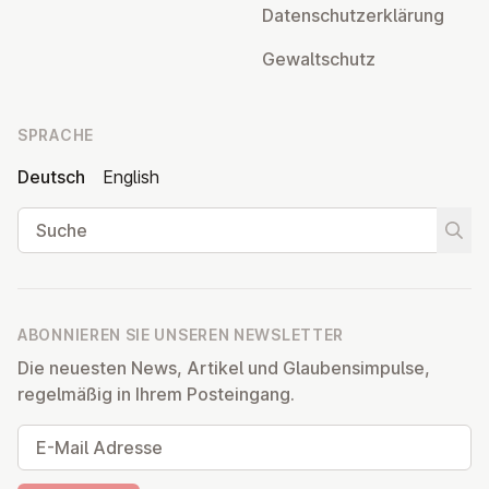
Da­ten­schutz­er­klä­rung
Ge­walt­schutz
SPRACHE
Deutsch
English
Suche
Suche
ABONNIEREN SIE UNSEREN NEWSLETTER
Die neuesten News, Artikel und Glaubensimpulse,
regelmäßig in Ihrem Posteingang.
E-Mail Adresse