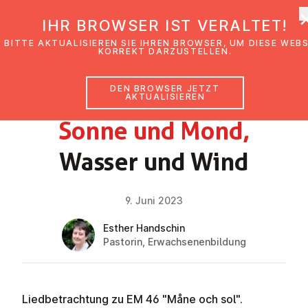
EmK Österreich
IHR BROWSER IST VERALTET!
BITTE AKTUALISIEREN SIE IHREN BROWSER, UM DIESE WEB
KORREKT DARZUSTELLEN.
DEN BROWSER JETZT
GLAUBENSIMPULS
AKTUALISIEREN
Sonne und Mond,
Wasser und Wind
9. Juni 2023
Esther Handschin
Pastorin, Erwachsenenbildung
Liedbetrachtung zu EM 46 "Måne och sol".