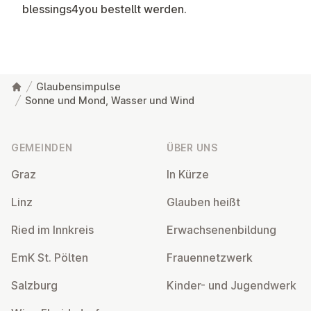
blessings4you
bestellt werden.
Glaubensimpulse
Sonne und Mond, Wasser und Wind
Fußzeile
GEMEINDEN
ÜBER UNS
Graz
In Kürze
Linz
Glauben heißt
Ried im Innkreis
Er­wach­se­nen­bil­dung
EmK St. Pölten
Frau­en­netz­werk
Salzburg
Kinder- und Ju­gend­werk