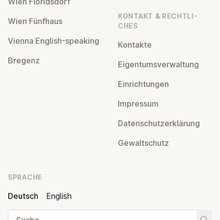
Wien Flo­rids­dorf
KONTAKT & RECHT­LI­
Wien Fünfhaus
CHES
Vienna English-speaking
Kontakte
Bregenz
Ei­gen­tums­ver­wal­tung
Ein­rich­tun­gen
Impressum
Da­ten­schutz­er­klä­rung
Ge­walt­schutz
SPRACHE
Deutsch
English
Suche