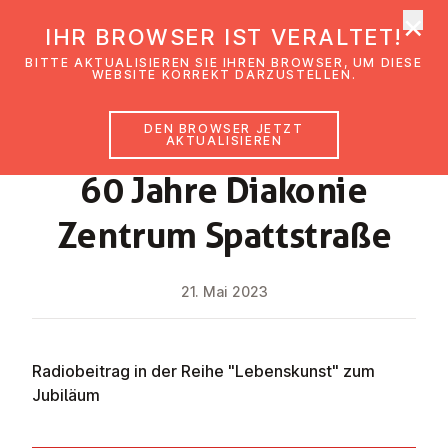
×
EmK Österreich
IHR BROWSER IST VERALTET!
Men
BITTE AKTUALISIEREN SIE IHREN BROWSER, UM DIESE
WEBSITE KORREKT DARZUSTELLEN.
DEN BROWSER JETZT
NEWS
AKTUALISIEREN
60 Jahre Diakonie
Zentrum Spatt­stra­ße
21. Mai 2023
Radiobeitrag in der Reihe "Lebenskunst" zum
Jubiläum