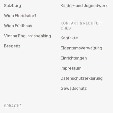
Salzburg
Kinder- und Ju­gend­werk
Wien Flo­rids­dorf
KONTAKT & RECHT­LI­
Wien Fünfhaus
CHES
Vienna English-speaking
Kontakte
Bregenz
Ei­gen­tums­ver­wal­tung
Ein­rich­tun­gen
Impressum
Da­ten­schutz­er­klä­rung
Ge­walt­schutz
SPRACHE