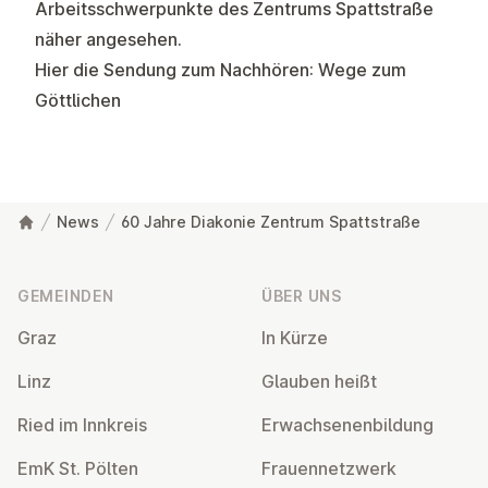
Arbeitsschwerpunkte des Zentrums Spattstraße
näher angesehen.
Hier die Sendung zum Nachhören:
Wege zum
Göttlichen
News
60 Jahre Diakonie Zentrum Spattstraße
Fußzeile
GEMEINDEN
ÜBER UNS
Graz
In Kürze
Linz
Glauben heißt
Ried im Innkreis
Er­wach­se­nen­bil­dung
EmK St. Pölten
Frau­en­netz­werk