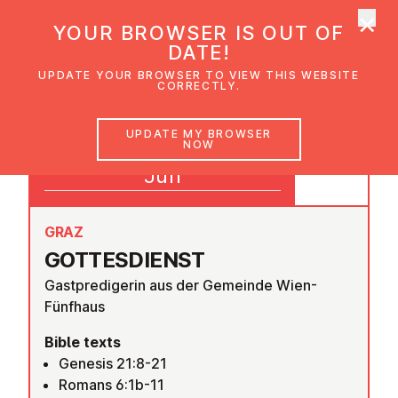
×
UMC Austria
YOUR BROWSER IS OUT OF
Ope
DATE!
UPDATE YOUR BROWSER TO VIEW THIS WEBSITE
CORRECTLY.
21
UPDATE MY BROWSER
NOW
09:30
Jun
GRAZ
GOTTES­DI­ENST
Gastpredigerin aus der Gemeinde Wien-
Fünfhaus
Bible texts
Genesis 21:8-21
Romans 6:1b-11