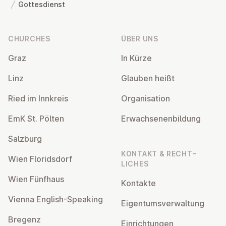
Gottesdienst
Footer
CHURCHES
ÜBER UNS
Graz
In Kürze
Linz
Glauben heißt
Ried im Innkreis
Or­gan­isa­tion
EmK St. Pölten
Er­wach­sen­en­bildung
Salzburg
KONTAKT & RECHT­
Wien Flor­idsdorf
LICHES
Wien Fünfhaus
Kontakte
Vienna English-Speaking
Ei­gentums­ver­wal­tung
Bregenz
Ein­rich­tun­gen