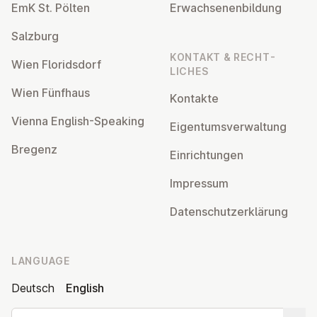
EmK St. Pölten
Er­wach­sen­en­bildung
Salzburg
KONTAKT & RECHT­
Wien Flor­idsdorf
LICHES
Wien Fünfhaus
Kontakte
Vienna English-Speaking
Ei­gentums­ver­wal­tung
Bregenz
Ein­rich­tun­gen
Impressum
Datens­chutzerklärung
LANGUAGE
Deutsch
English
Search