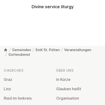
Divine service liturgy
Gemeinden
EmK St. Pölten
Veranstaltungen
Gottesdienst
Footer
CHURCHES
ÜBER UNS
Graz
In Kürze
Linz
Glauben heißt
Ried im Innkreis
Or­gan­isa­tion