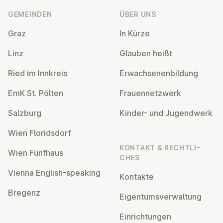
GEMEINDEN
ÜBER UNS
Graz
In Kürze
Linz
Glauben heißt
Ried im Innkreis
Er­wach­se­nen­bil­dung
EmK St. Pölten
Frau­en­netz­werk
Salzburg
Kinder- und Ju­gend­werk
Wien Flo­rids­dorf
KONTAKT & RECHT­LI­
Wien Fünfhaus
CHES
Vienna English-speaking
Kontakte
Bregenz
Ei­gen­tums­ver­wal­tung
Ein­rich­tun­gen