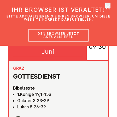
×
EmK Österreich
IHR BROWSER IST VERALTET!
Men
BITTE AKTUALISIEREN SIE IHREN BROWSER, UM DIESE
WEBSITE KORREKT DARZUSTELLEN.
DEN BROWSER JETZT
AKTUALISIEREN
22
09:30
Juni
GRAZ
GOT­TES­DIENST
Bibeltexte
1.Könige 19,1-15a
Galater 3,23-29
Lukas 8,26-39