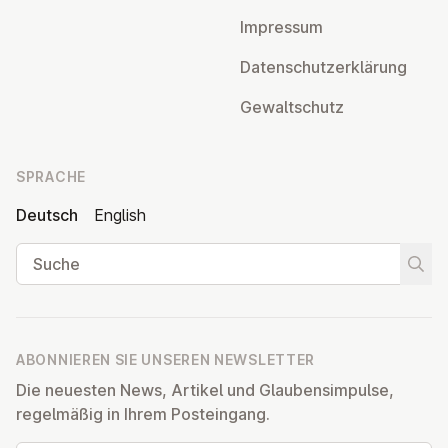
Impressum
Da­ten­schutz­er­klä­rung
Ge­walt­schutz
SPRACHE
Deutsch
English
Suche
Suche
ABONNIEREN SIE UNSEREN NEWSLETTER
Die neuesten News, Artikel und Glaubensimpulse,
regelmäßig in Ihrem Posteingang.