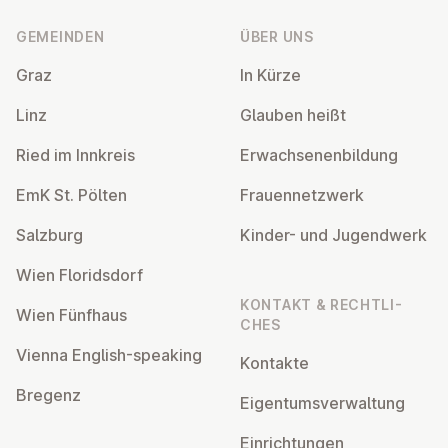
GEMEINDEN
ÜBER UNS
Graz
In Kürze
Linz
Glauben heißt
Ried im Innkreis
Er­wach­se­nen­bil­dung
EmK St. Pölten
Frau­en­netz­werk
Salzburg
Kinder- und Ju­gend­werk
Wien Flo­rids­dorf
KONTAKT & RECHT­LI­
Wien Fünfhaus
CHES
Vienna English-speaking
Kontakte
Bregenz
Ei­gen­tums­ver­wal­tung
Ein­rich­tun­gen