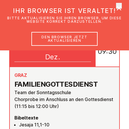
×
EmK Österreich
IHR BROWSER IST VERALTET!
Men
BITTE AKTUALISIEREN SIE IHREN BROWSER, UM DIESE
WEBSITE KORREKT DARZUSTELLEN.
DEN BROWSER JETZT
AKTUALISIEREN
07
09:30
Dez.
GRAZ
FA­MI­LI­EN­GOT­TES­DIENST
Team der Sonntagsschule
Chorprobe im Anschluss an den Gottesdienst
(11:15 bis 12:00 Uhr)
Bibeltexte
Jesaja 11,1-10