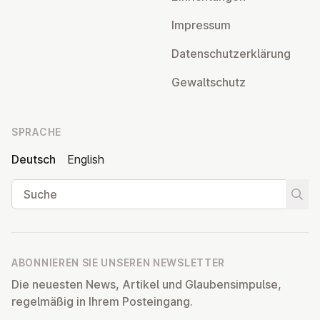
Impressum
Da­ten­schutz­er­klä­rung
Ge­walt­schutz
SPRACHE
Deutsch
English
Suche
Suche
ABONNIEREN SIE UNSEREN NEWSLETTER
Die neuesten News, Artikel und Glaubensimpulse,
regelmäßig in Ihrem Posteingang.