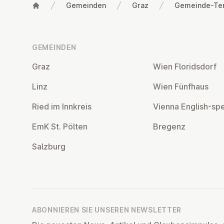
Gemeinden
Graz
Gemeinde-Te
Fußzeile
GEMEINDEN
Graz
Wien Flo­rids­dorf
Linz
Wien Fünfhaus
Ried im Innkreis
Vienna English-sp
EmK St. Pölten
Bregenz
Salzburg
ABONNIEREN SIE UNSEREN NEWSLETTER