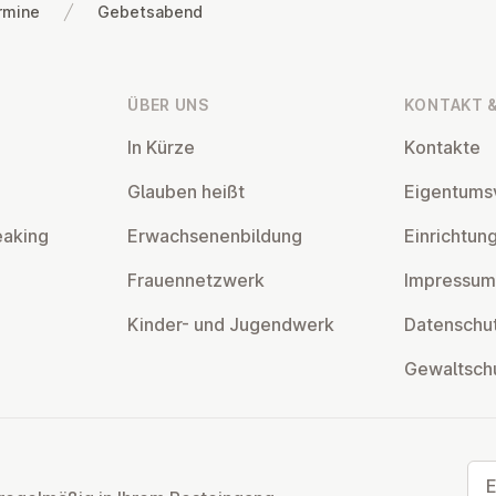
rmine
Gebetsabend
ÜBER UNS
KONTAKT &
In Kürze
Kontakte
Glauben heißt
Ei­gen­tums­
eaking
Er­wach­se­nen­bil­dung
Ein­rich­tun
Frau­en­netz­werk
Impressum
Kinder- und Ju­gend­werk
Da­ten­schut
Ge­walt­sch
E-M