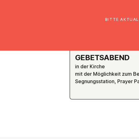
EmK Österreich
Über uns
Gemein
BITTE AKTUAL
GRAZ
GE­BETS­ABEND
in der Kirche
mit der Möglichkeit zum Be
Segnungsstation, Prayer Pat