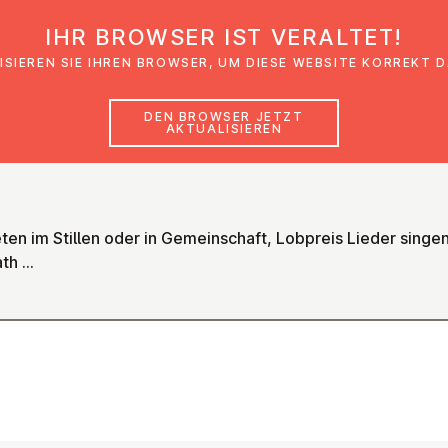
IHR BROWSER IST VERALTET!
den
Glaubensimpulse
News
Veranstal
ISIEREN SIE IHREN BROWSER, UM DIESE WEBSITE KORREKT 
DEN BROWSER JETZT
AKTUALISIEREN
ten im Stillen oder in Gemeinschaft, Lobpreis Lieder singen
h ...