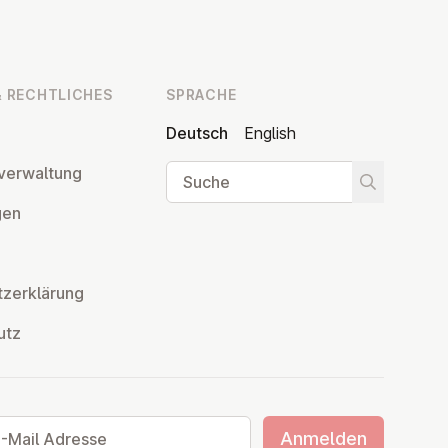
 RECHT­LI­CHES
SPRACHE
Deutsch
English
Suche
ver­wal­tung
Suche star
­gen
z­er­klä­rung
utz
ail Adresse
Anmelden