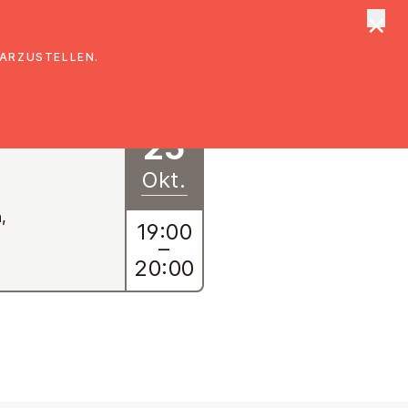
×
tungen
Suche
DARZUSTELLEN.
25
Okt.
,
19:00
–
20:00