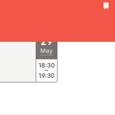
×
tungen
Suche
.
29
May
18:30
–
19:30