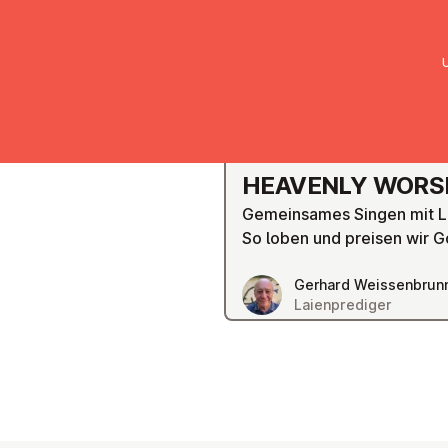
UMC Austria
Über uns
Gemein
GRAZ
HEAVENLY WORS
Gemeinsames Singen mit L
So loben und preisen wir G
Gerhard Weissenbrun
Laienprediger