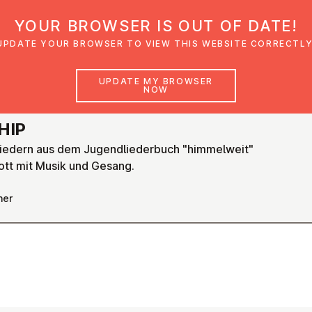
YOUR BROWSER IS OUT OF DATE!
den
Glaubensimpulse
News
Veranstal
UPDATE YOUR BROWSER TO VIEW THIS WEBSITE CORRECTLY
UPDATE MY BROWSER
NOW
HIP
iedern aus dem Jugendliederbuch "himmelweit"
ott mit Musik und Gesang.
ner