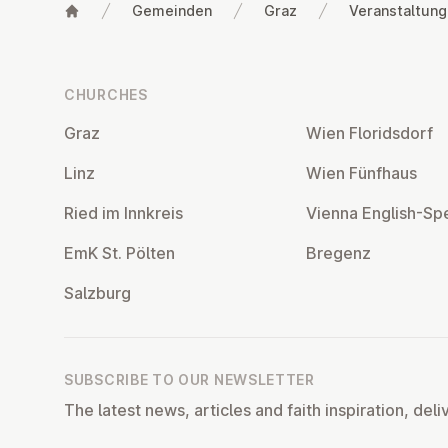
Gemeinden
Graz
Veranstaltun
Footer
CHURCHES
Graz
Wien Flor­idsdorf
Linz
Wien Fünfhaus
Ried im Innkreis
Vienna English-Sp
EmK St. Pölten
Bregenz
Salzburg
SUBSCRIBE TO OUR NEWSLETTER
The latest news, articles and faith inspiration, deli