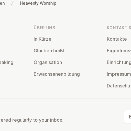
gen
Heavenly Worship
ÜBER UNS
KONTAKT &
In Kürze
Kontakte
Glauben heißt
Ei­gentums­
eaking
Or­gan­isa­tion
Ein­rich­tun
Er­wach­sen­en­bildung
Impressum
Datens­chu
Ema
vered regularly to your inbox.