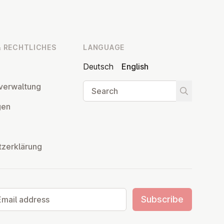
 RECHT­LICHES
LANGUAGE
Deutsch
English
Search
ver­wal­tung
Start searc
­gen
tzerklärung
il address
Subscribe