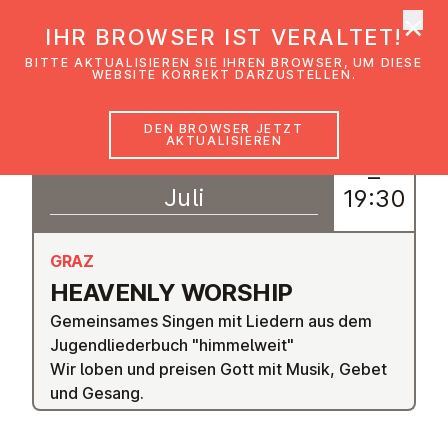
×
EmK Österreich
IHR BROWSER IST VERALTET!
Men
BITTE AKTUALISIEREN SIE IHREN BROWSER, UM DIESE
WEBSITE KORREKT DARZUSTELLEN.
DEN BROWSER JETZT
AKTUALISIEREN
31
18:30
–
Juli
19:30
GRAZ
HEAVENLY WORSHIP
Gemeinsames Singen mit Liedern aus dem
Jugendliederbuch "himmelweit"
Wir loben und preisen Gott mit Musik, Gebet
und Gesang.