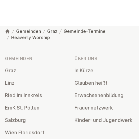
Gemeinden
Graz
Gemeinde-Termine
Heavenly Worship
Fußzeile
GEMEINDEN
ÜBER UNS
Graz
In Kürze
Linz
Glauben heißt
Ried im Innkreis
Er­wach­se­nen­bil­dung
EmK St. Pölten
Frau­en­netz­werk
Salzburg
Kinder- und Ju­gend­werk
Wien Flo­rids­dorf