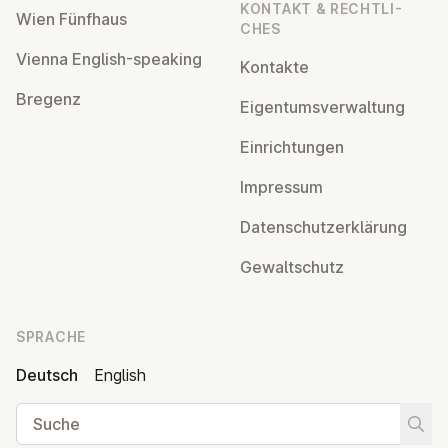
KONTAKT & RECHT­LI­
Wien Fünfhaus
CHES
Vienna English-speaking
Kontakte
Bregenz
Ei­gen­tums­ver­wal­tung
Ein­rich­tun­gen
Impressum
Da­ten­schutz­er­klä­rung
Ge­walt­schutz
SPRACHE
Deutsch
English
Suche
Suche