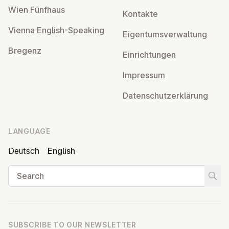
Wien Fünfhaus
Kontakte
Vienna English-Speaking
Ei­gentums­ver­wal­tung
Bregenz
Ein­rich­tun­gen
Impressum
Datens­chutzerklärung
LANGUAGE
Deutsch
English
Search
Start
SUBSCRIBE TO OUR NEWSLETTER