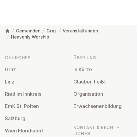
Gemeinden
Graz
Veranstaltungen
Heavenly Worship
Footer
CHURCHES
ÜBER UNS
Graz
In Kürze
Linz
Glauben heißt
Ried im Innkreis
Or­gan­isa­tion
EmK St. Pölten
Er­wach­sen­en­bildung
Salzburg
KONTAKT & RECHT­
Wien Flor­idsdorf
LICHES