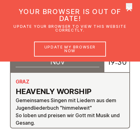
×
UMC Austria
YOUR BROWSER IS OUT OF
Ope
DATE!
UPDATE YOUR BROWSER TO VIEW THIS WEBSITE
CORRECTLY.
06
UPDATE MY BROWSER
18:30
NOW
–
Nov
19:30
GRAZ
HEAVENLY WORSHIP
Gemeinsames Singen mit Liedern aus dem
Jugendliederbuch "himmelweit"
So loben und preisen wir Gott mit Musik und
Gesang.