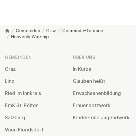
Gemeinden
Graz
Gemeinde-Termine
Heavenly Worship
Fußzeile
GEMEINDEN
ÜBER UNS
Graz
In Kürze
Linz
Glauben heißt
Ried im Innkreis
Er­wach­se­nen­bil­dung
EmK St. Pölten
Frau­en­netz­werk
Salzburg
Kinder- und Ju­gend­werk
Wien Flo­rids­dorf