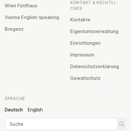
KONTAKT & RECHT­LI­
Wien Fünfhaus
CHES
Vienna English-speaking
Kontakte
Bregenz
Ei­gen­tums­ver­wal­tung
Ein­rich­tun­gen
Impressum
Da­ten­schutz­er­klä­rung
Ge­walt­schutz
SPRACHE
Deutsch
English
Suche
Suche