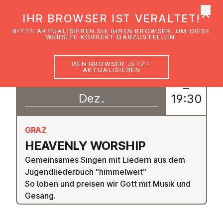
×
EmK Österreich
IHR BROWSER IST VERALTET!
Men
BITTE AKTUALISIEREN SIE IHREN BROWSER, UM DIESE
WEBSITE KORREKT DARZUSTELLEN.
DEN BROWSER JETZT
AKTUALISIEREN
18
18:30
–
Dez.
19:30
GRAZ
HEAVENLY WORSHIP
Gemeinsames Singen mit Liedern aus dem
Jugendliederbuch "himmelweit"
So loben und preisen wir Gott mit Musik und
Gesang.