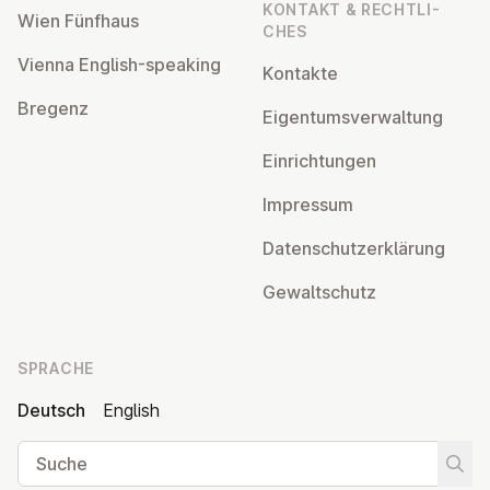
KONTAKT & RECHT­LI­
Wien Fünfhaus
CHES
Vienna English-speaking
Kontakte
Bregenz
Ei­gen­tums­ver­wal­tung
Ein­rich­tun­gen
Impressum
Da­ten­schutz­er­klä­rung
Ge­walt­schutz
SPRACHE
Deutsch
English
Suche
Suche