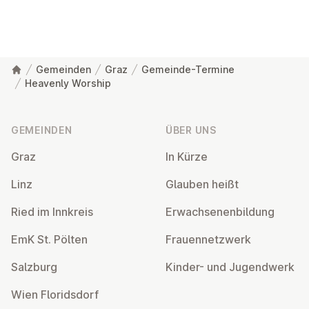
Gemeinden
Graz
Gemeinde-Termine
Heavenly Worship
Fußzeile
GEMEINDEN
ÜBER UNS
Graz
In Kürze
Linz
Glauben heißt
Ried im Innkreis
Er­wach­se­nen­bil­dung
EmK St. Pölten
Frau­en­netz­werk
Salzburg
Kinder- und Ju­gend­werk
Wien Flo­rids­dorf