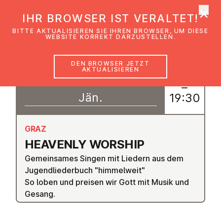
×
EmK Österreich
IHR BROWSER IST VERALTET!
Men
BITTE AKTUALISIEREN SIE IHREN BROWSER, UM DIESE
WEBSITE KORREKT DARZUSTELLEN.
DEN BROWSER JETZT
AKTUALISIEREN
08
18:30
–
Jän.
19:30
GRAZ
HEAVENLY WORSHIP
Gemeinsames Singen mit Liedern aus dem
Jugendliederbuch "himmelweit"
So loben und preisen wir Gott mit Musik und
Gesang.