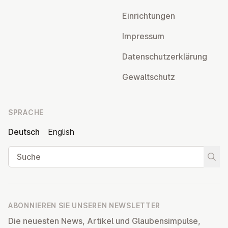
Ein­rich­tun­gen
Impressum
Da­ten­schutz­er­klä­rung
Ge­walt­schutz
SPRACHE
Deutsch
English
Suche
Suche
ABONNIEREN SIE UNSEREN NEWSLETTER
Die neuesten News, Artikel und Glaubensimpulse,