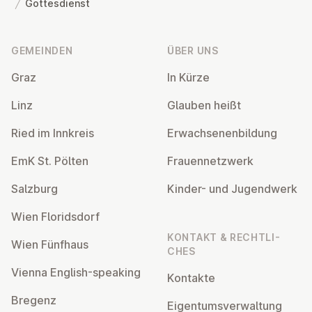
Gottesdienst
Fußzeile
GEMEINDEN
ÜBER UNS
Graz
In Kürze
Linz
Glauben heißt
Ried im Innkreis
Er­wach­se­nen­bil­dung
EmK St. Pölten
Frau­en­netz­werk
Salzburg
Kinder- und Ju­gend­werk
Wien Flo­rids­dorf
KONTAKT & RECHT­LI­
Wien Fünfhaus
CHES
Vienna English-speaking
Kontakte
Bregenz
Ei­gen­tums­ver­wal­tung