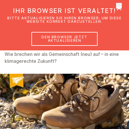
×
EmK Österreich
IHR BROWSER IST VERALTET!
Men
BITTE AKTUALISIEREN SIE IHREN BROWSER, UM DIESE
WEBSITE KORREKT DARZUSTELLEN.
DEN BROWSER JETZT
Aufbruch. Neuland.
AKTUALISIEREN
Wie brechen wir als Gemeinschaft (neu) auf – in eine
klimagerechte Zukunft?