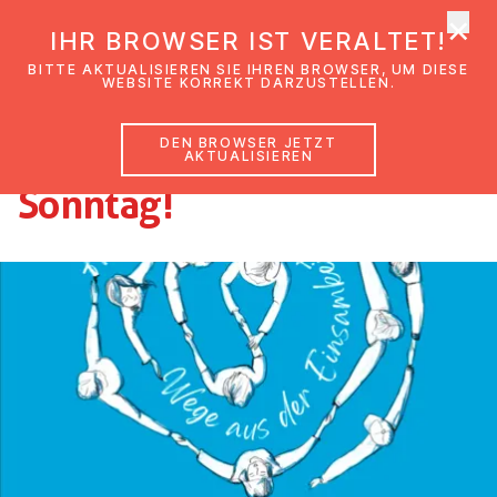
×
EmK Österreich
IHR BROWSER IST VERALTET!
Men
BITTE AKTUALISIEREN SIE IHREN BROWSER, UM DIESE
WEBSITE KORREKT DARZUSTELLEN.
DEN BROWSER JETZT
Wir feiern Diakonie-
AKTUALISIEREN
Sonntag!