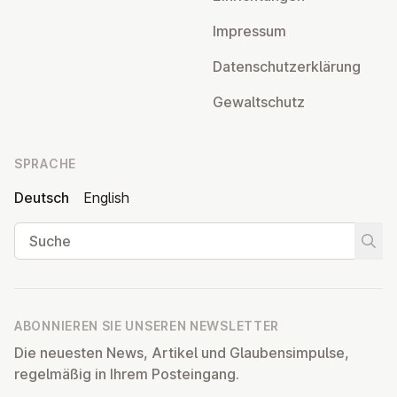
Impressum
Da­ten­schutz­er­klä­rung
Ge­walt­schutz
SPRACHE
Deutsch
English
Suche
Suche
ABONNIEREN SIE UNSEREN NEWSLETTER
Die neuesten News, Artikel und Glaubensimpulse,
regelmäßig in Ihrem Posteingang.