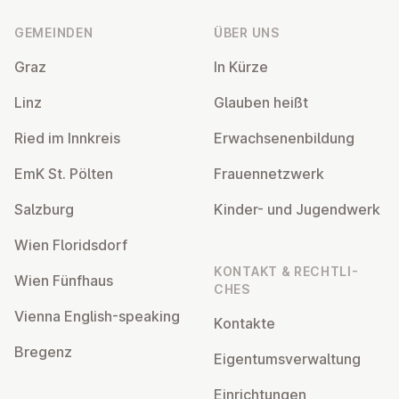
GEMEINDEN
ÜBER UNS
Graz
In Kürze
Linz
Glauben heißt
Ried im Innkreis
Er­wach­se­nen­bil­dung
EmK St. Pölten
Frau­en­netz­werk
Salzburg
Kinder- und Ju­gend­werk
Wien Flo­rids­dorf
KONTAKT & RECHT­LI­
Wien Fünfhaus
CHES
Vienna English-speaking
Kontakte
Bregenz
Ei­gen­tums­ver­wal­tung
Ein­rich­tun­gen